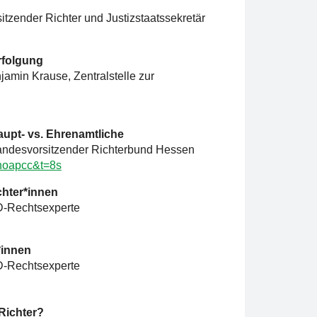
tzender Richter und Justizstaatssekretär
rfolgung
amin Krause, Zentralstelle zur
aupt- vs. Ehrenamtliche
andesvorsitzender Richterbund Hessen
hoapcc&t=8s
chter*innen
D-Rechtsexperte
*innen
D-Rechtsexperte
Richter?