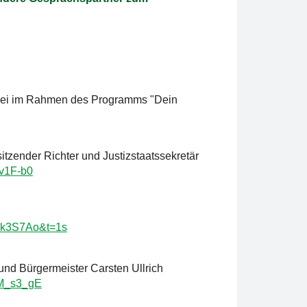
zlei im Rahmen des Programms "Dein
tzender Richter und Justizstaatssekretär
v1F-b0
dk3S7Ao&t=1s
nd Bürgermeister Carsten Ullrich
mM_s3_gE