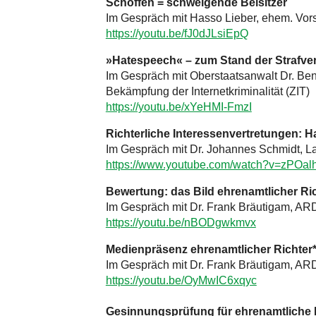
Schöffen = schweigende Beisitzer
Im Gespräch mit Hasso Lieber, ehem. Vorsi
https://youtu.be/fJ0dJLsiEpQ
»Hatespeech« – zum Stand der Strafve
Im Gespräch mit Oberstaatsanwalt Dr. Benj
Bekämpfung der Internetkriminalität (ZIT)
https://youtu.be/xYeHMI-FmzI
Richterliche Interessenvertretungen: H
Im Gespräch mit Dr. Johannes Schmidt, L
https://www.youtube.com/watch?v=zPOal
Bewertung: das Bild ehrenamtlicher Ri
Im Gespräch mit Dr. Frank Bräutigam, AR
https://youtu.be/nBODgwkmvx
Medienpräsenz ehrenamtlicher Richter
Im Gespräch mit Dr. Frank Bräutigam, AR
https://youtu.be/OyMwIC6xqyc
Gesinnungsprüfung für ehrenamtliche 