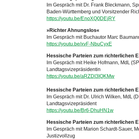
Im Gespräch mit Dr. Frank Bleckmann, Sp
Baden-Württemberg und Vorsitzender Rich
https://youtu.be/EnoXQ0DEjRY
»Richter Ahnungslos«
Im Gespräch mit Buchautor Marc Bauman
https://youtu.be/xvF-NbuCyxE
Hessische Parteien zum richterlichen
Im Gespräch mit Heike Hofmann, MdL (SPD
Landtagsvizepräsidentin
https://youtu.be/aRZDI3IQKMw
Hessische Parteien zum richterlichen 
Im Gespräch mit Dr. Ulrich Wilken, MdL (D
Landtagsvizepräsident
https://youtu.be/Br6-DhuHN1w
Hessische Parteien zum richterlichen 
Im Gespräch mit Marion Schardt-Sauer, Md
Justizvollzug